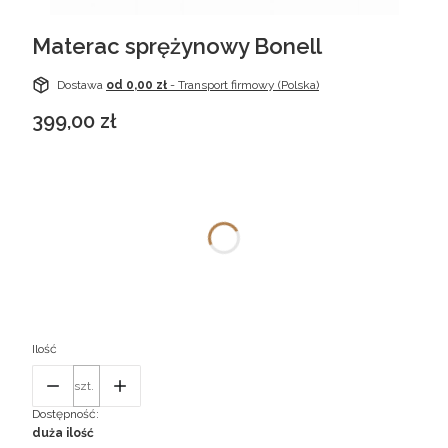
Materac sprężynowy Bonell
Dostawa
od 0,00 zł
- Transport firmowy (Polska)
Cena
399,00 zł
Wybierz warianty produktu:
Poszczególne warianty mogą różnić się ceną
*
Rozmiar
Wybierz
Ilość
szt.
Dostępność:
duża ilość