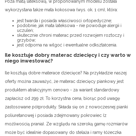
Poza matą lateksową, w proponowanym modelu została
wykorzystana także mata kokosowa (wys. ok. 1 cm), która:
jest twarda i posiada właściwości ortopedyczne;
podobnie, jak mata lateksowa - nie powoduje alergii i
uczuleń;
skutecznie chroni materac przed rozwojem roztoczy i
grzybów;
jest odporna na wilgoć i ewentualne odkształcenia.
Ile kosztuje dobry materac dziecięcy i czy warto w
niego inwestować?
Ile kosztują dobre materace dziecięce? Na przykładzie naszej
oferty można zauważyć, że materac dziecięcy piankowy jest
produktem atrakcyjnym cenowo - za wariant standardowy
zapłacisz od 299 zł. To korzystna cena, biorąc pod uwagę
zastosowane półprodukty. Składa się on z nowoczesnej pianki
poliuretanowej i posiada zdejmowany pokrowiec (z
możliwością prania). Ze względu na szeroką gamę rozmiarów
może być idealnie dopasowany do stelaża i ramy łóżeczka