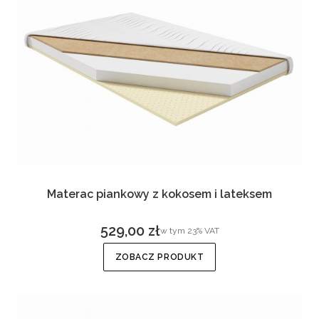
Materac piankowy z kokosem i lateksem
529,00 zł
w tym %s VAT
w tym
23%
VAT
Cena brutto
ZOBACZ PRODUKT