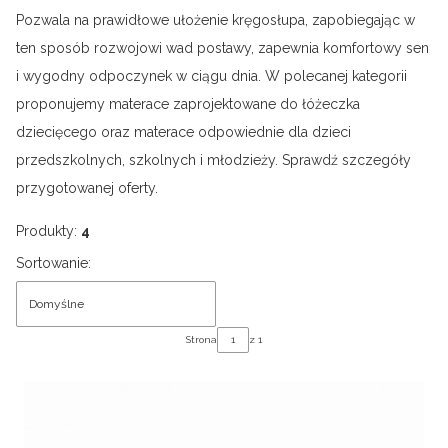
Pozwala na prawidłowe ułożenie kręgosłupa, zapobiegając w
ten sposób rozwojowi wad postawy, zapewnia komfortowy sen
i wygodny odpoczynek w ciągu dnia. W polecanej kategorii
proponujemy materace zaprojektowane do łóżeczka
dziecięcego oraz materace odpowiednie dla dzieci
przedszkolnych, szkolnych i młodzieży. Sprawdź szczegóły
przygotowanej oferty.
Produkty:
4
Lista produktów
Sortowanie:
Domyślne
Strona
z 1