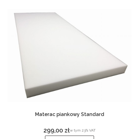
Materac piankowy Standard
299,00 zł
w tym %s VAT
w tym
23%
VAT
Cena brutto