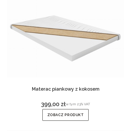
Materac piankowy z kokosem
399,00 zł
w tym %s VAT
w tym
23%
VAT
Cena brutto
ZOBACZ PRODUKT