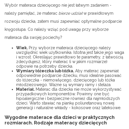
Wybór materaca dziecięcego nie jest łatwym zadaniem -
należy pamiętać, że materac
bierze udział
w prawidłowym
rozwoju dziecka, zatem musi zapewniać optymalne podparcie
kręgosłupa. Co należy wziąć pod uwagę przy wyborze
materaca dla swojej pociechy?
Wiek.
Przy wyborze materaca dziecięcego należy
uwzględnić wiek użytkownika. Istotna jest także jego waga
i wzrost. Określając prawidłowo te parametry, z łatwością
zdecydujesz, który materac (i w jakim rozmiarze)
odpowie na potrzeby dziecka.
Wymiary łóżeczka lub łóżka.
Aby materac zapewniał
odpowiednie podparcie dziecku, musi idealnie pasować
do łóżeczka - niemowlęcego, dziecięcego lub łóżka
młodzieżowego. Ważne są wymiary ramy i stelaża.
Materiał.
Materac dla dziecka nie może wykorzystywać
przypadkowych komponentów. Powinny one być
hipoalergiczne i bezpieczne również dla najmłodszych
dzieci. Warto stawiać na piankę poliuretanową nowej
generacji i naturalne wkłady - kokosowe oraz lateksowe.
Wygodne materace dla dzieci w praktycznych
rozmiarach. Rodzaje materacy dziecięcych