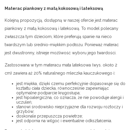
Materac piankowy z matą kokosową i lateksową
Kolejną propozycją, dostępną w naszej ofercie jest materac
piankowy z matą kokosową i lateksową. To model polecany
zwłaszcza tym dzieciom, które preferują spanie na nieco
twardszym lub średnio-miękkim podłożu. Ponieważ materac
jest dwustronny, istnieje możliwość wyboru jego twardości.
Zastosowana w tym materacu mata lateksowa (wys. około 2
cm) zawiera aż 20% naturalnego mleczka kauczukowego i:
jest miękka, dzięki czemu perfekcyjnie dopasowuje się do
kształtu ciała dziecka, równocześnie zapewniając
optymalne podparcie kręgosłupa;
jest hipoalergiczna, co oznacza, że nie powoduje alergii i
uczuleń;
stanowi środowisko nieprzyjazne dla rozwoju roztoczy i
grzybów;
doskonale przepuszcza powietrze;
jest odporna na wilgoć i ewentualne odkształcenia.