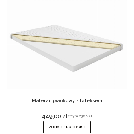
Materac piankowy z lateksem
449,00 zł
w tym %s VAT
w tym
23%
VAT
Cena brutto
ZOBACZ PRODUKT