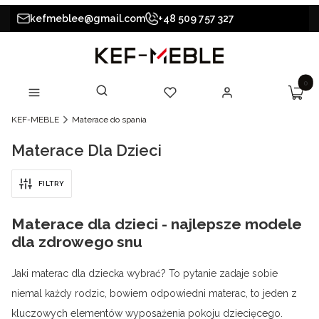
kefmeblee@gmail.com
+48 509 757 327
Produk
Otwórz wyszukiwarkę
Szukaj
Koszy
Menu
Ulubione
Zaloguj się
KEF-MEBLE
Materace do spania
Materace Dla Dzieci
FILTRY
Materace dla dzieci - najlepsze modele
dla zdrowego snu
Jaki materac dla dziecka wybrać? To pytanie zadaje sobie
niemal każdy rodzic, bowiem odpowiedni materac, to jeden z
kluczowych elementów wyposażenia pokoju dziecięcego.