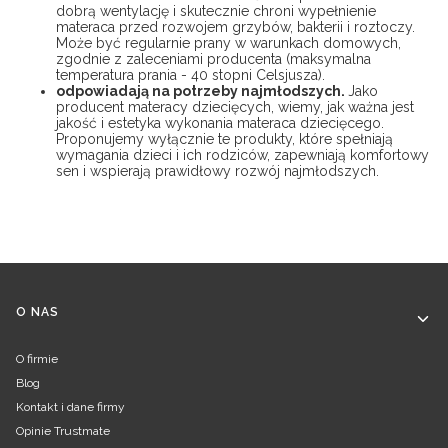
dobrą wentylację i skutecznie chroni wypełnienie
materaca przed rozwojem grzybów, bakterii i roztoczy.
Może być regularnie prany w warunkach domowych,
zgodnie z zaleceniami producenta (maksymalna
temperatura prania - 40 stopni Celsjusza).
odpowiadają na potrzeby najmłodszych.
Jako
producent materacy dziecięcych, wiemy, jak ważna jest
jakość i estetyka wykonania materaca dziecięcego.
Proponujemy wyłącznie te produkty, które spełniają
wymagania dzieci i ich rodziców, zapewniają komfortowy
sen i wspierają prawidłowy rozwój najmłodszych.
Linki w stopce
O NAS
O firmie
Blog
Kontakt i dane firmy
Opinie Trustmate