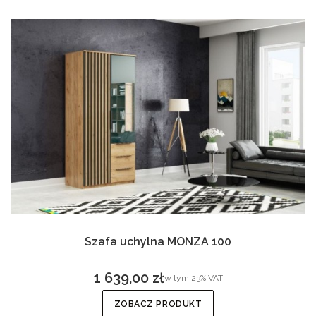
Szafa uchylna MONZA 100
1 639,00 zł
w tym %s VAT
w tym
23%
VAT
Cena brutto
ZOBACZ PRODUKT