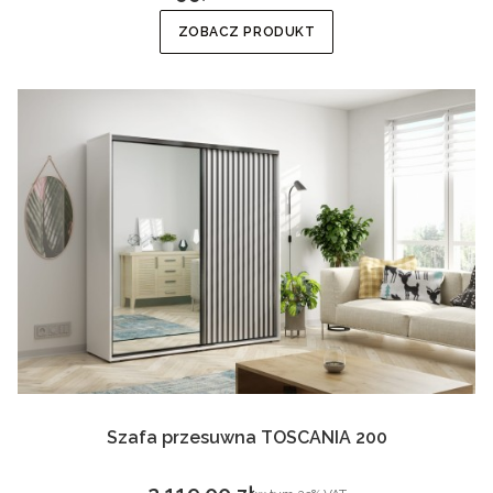
Cena brutto
ZOBACZ PRODUKT
Szafa przesuwna TOSCANIA 200
w tym %s VAT