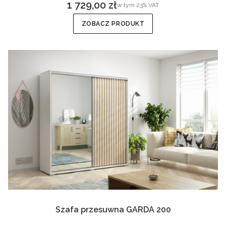
1 729,00 zł
w tym %s VAT
w tym
23%
VAT
Cena brutto
ZOBACZ PRODUKT
Szafa przesuwna GARDA 200