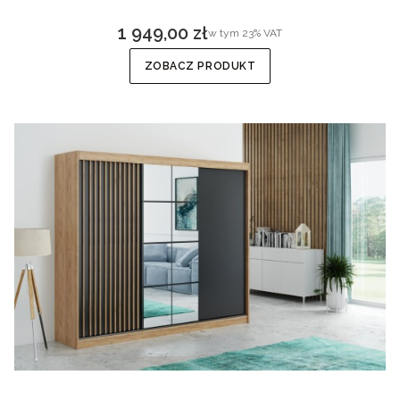
1 949,00 zł
w tym %s VAT
w tym
23%
VAT
Cena brutto
ZOBACZ PRODUKT