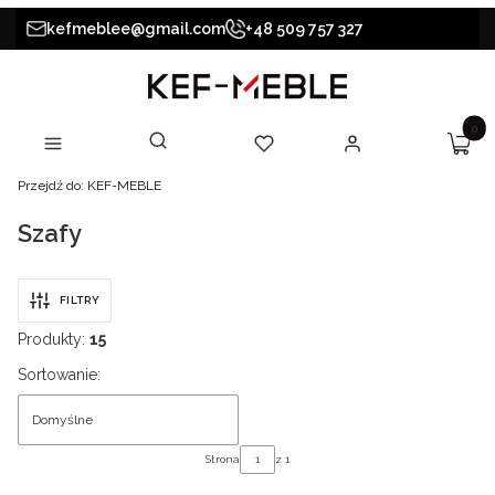
kefmeblee@gmail.com
+48 509 757 327
Produk
Otwórz wyszukiwarkę
Szukaj
Koszy
Menu
Ulubione
Zaloguj się
Przejdź do:
KEF-MEBLE
Szafy
FILTRY
Produkty:
15
Lista produktów
Sortowanie:
Domyślne
Strona
z 1