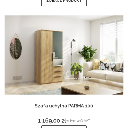
ZOBACZ PRODUKT
Szafa uchylna PARMA 100
1 169,00 zł
w tym %s VAT
w tym
23%
VAT
Cena brutto