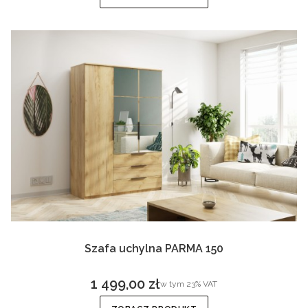
Szafa uchylna PARMA 150
1 499,00 zł
w tym %s VAT
w tym
23%
VAT
Cena brutto