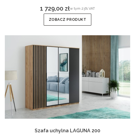
1 729,00 zł
w tym %s VAT
w tym
23%
VAT
Cena brutto
ZOBACZ PRODUKT
Szafa uchylna LAGUNA 200