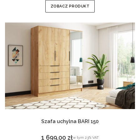
ZOBACZ PRODUKT
Szafa uchylna BARI 150
1 699,00 zł
w tym %s VAT
w tym
23%
VAT