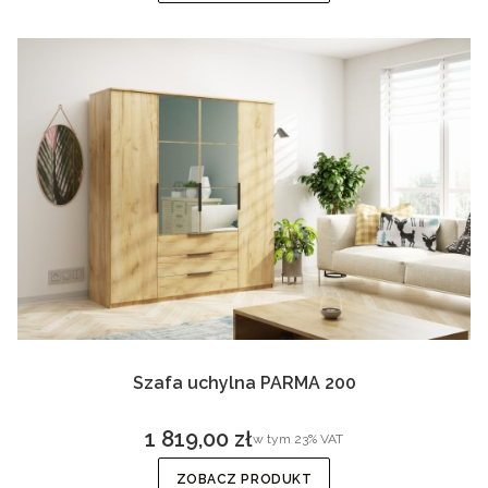
Szafa uchylna PARMA 200
1 819,00 zł
w tym %s VAT
w tym
23%
VAT
Cena brutto
ZOBACZ PRODUKT