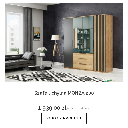
Szafa uchylna MONZA 200
1 939,00 zł
w tym %s VAT
w tym
23%
VAT
Cena brutto
ZOBACZ PRODUKT