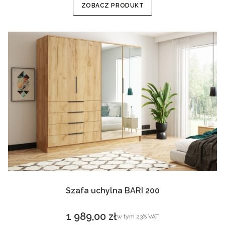
ZOBACZ PRODUKT
Szafa uchylna BARI 200
1 989,00 zł
w tym %s VAT
w tym
23%
VAT
Cena brutto