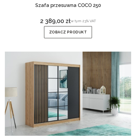
Szafa przesuwna COCO 250
2 389,00 zł
w tym %s VAT
w tym
23%
VAT
Cena brutto
ZOBACZ PRODUKT