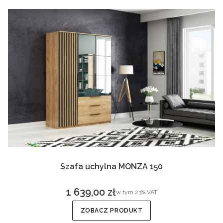
Szafa uchylna MONZA 150
1 639,00 zł
w tym %s VAT
w tym
23%
VAT
Cena brutto
ZOBACZ PRODUKT