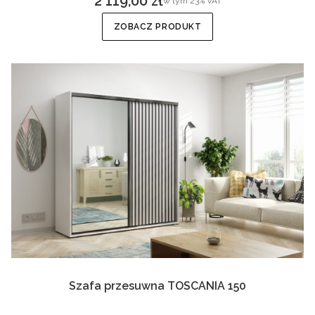
2 119,00 zł
w tym
23%
VAT
Cena brutto
ZOBACZ PRODUKT
Szafa przesuwna TOSCANIA 150